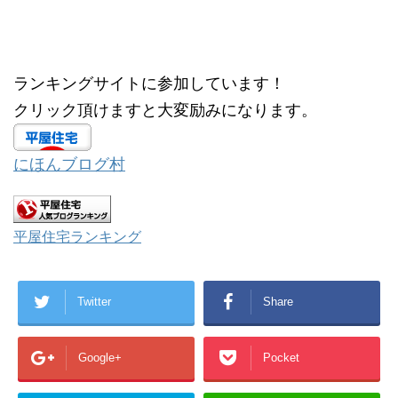
ウ
て
ィ
く
ン
だ
ド
さ
ウ
い
で
(
開
新
ランキングサイトに参加しています！
き
し
ま
い
す
ウ
クリック頂けますと大変励みになります。
)
ィ
ン
ド
ウ
で
にほんブログ村
開
き
ま
す
)
平屋住宅ランキング
Twitter
Share
Google+
Pocket