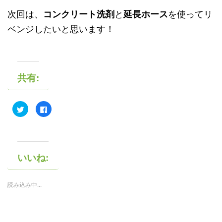
次回は、
コンクリート洗剤
と
延長ホース
を使ってリ
ベンジしたいと思います！
共有:
ク
F
リ
a
ッ
c
ク
e
し
b
て
o
T
o
w
k
i
で
いいね:
t
共
t
有
e
す
r
る
読み込み中...
で
に
共
は
有
ク
(
リ
新
ッ
し
ク
い
し