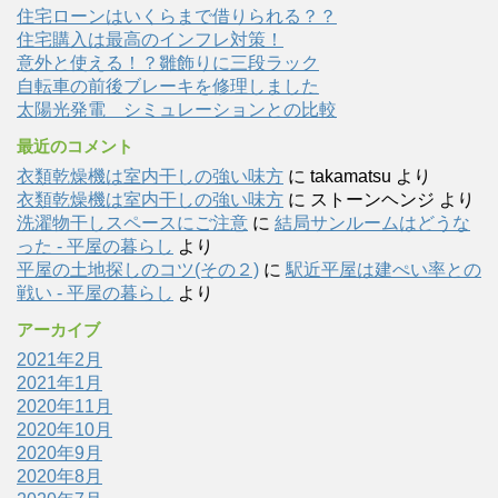
住宅ローンはいくらまで借りられる？？
住宅購入は最高のインフレ対策！
意外と使える！？雛飾りに三段ラック
自転車の前後ブレーキを修理しました
太陽光発電 シミュレーションとの比較
最近のコメント
衣類乾燥機は室内干しの強い味方
に
takamatsu
より
衣類乾燥機は室内干しの強い味方
に
ストーンヘンジ
より
洗濯物干しスペースにご注意
に
結局サンルームはどうな
った - 平屋の暮らし
より
平屋の土地探しのコツ(その２)
に
駅近平屋は建ぺい率との
戦い - 平屋の暮らし
より
アーカイブ
2021年2月
2021年1月
2020年11月
2020年10月
2020年9月
2020年8月