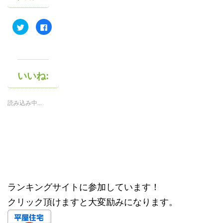
ク
F
リ
a
ッ
c
ク
e
し
b
て
o
T
o
w
k
i
で
いいね:
t
共
t
有
e
す
r
る
読み込み中...
で
に
共
は
有
ク
(
リ
新
ッ
し
ク
い
し
ウ
て
ィ
く
ン
だ
ド
さ
ウ
い
で
(
開
新
ランキングサイトに参加しています！
き
し
ま
い
す
ウ
クリック頂けますと大変励みになります。
)
ィ
ン
ド
ウ