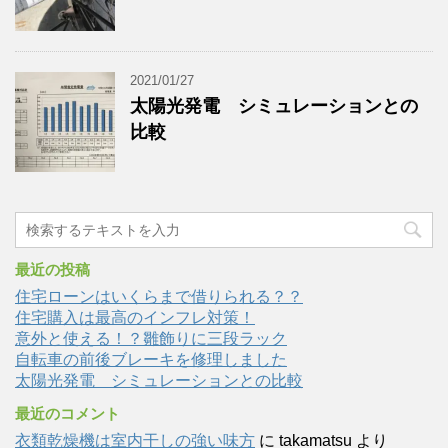
2021/01/27
太陽光発電 シミュレーションとの
比較
最近の投稿
住宅ローンはいくらまで借りられる？？
住宅購入は最高のインフレ対策！
意外と使える！？雛飾りに三段ラック
自転車の前後ブレーキを修理しました
太陽光発電 シミュレーションとの比較
最近のコメント
衣類乾燥機は室内干しの強い味方
に
takamatsu
より