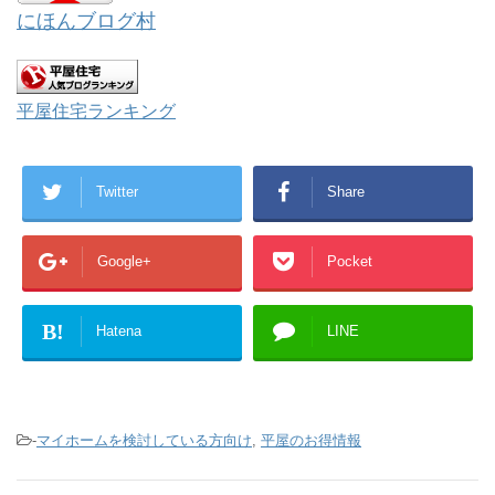
で
にほんブログ村
開
き
ま
す
)
平屋住宅ランキング
Twitter
Share
Google+
Pocket
B!
Hatena
LINE
-
マイホームを検討している方向け
,
平屋のお得情報