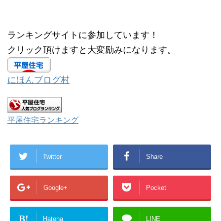
ン
だ
ド
さ
ウ
い
で
(
開
新
ランキングサイトに参加しています！
き
し
ま
い
す
ウ
クリック頂けますと大変励みになります。
)
ィ
ン
ド
ウ
で
にほんブログ村
開
き
ま
す
)
平屋住宅ランキング
Twitter
Share
Google+
Pocket
B!
Hatena
LINE