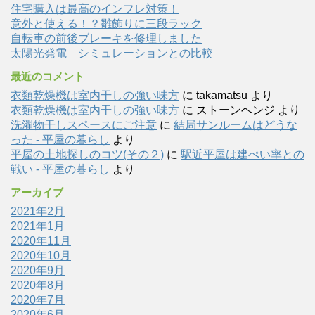
住宅購入は最高のインフレ対策！
意外と使える！？雛飾りに三段ラック
自転車の前後ブレーキを修理しました
太陽光発電 シミュレーションとの比較
最近のコメント
衣類乾燥機は室内干しの強い味方
に
takamatsu
より
衣類乾燥機は室内干しの強い味方
に
ストーンヘンジ
より
洗濯物干しスペースにご注意
に
結局サンルームはどうな
った - 平屋の暮らし
より
平屋の土地探しのコツ(その２)
に
駅近平屋は建ぺい率との
戦い - 平屋の暮らし
より
アーカイブ
2021年2月
2021年1月
2020年11月
2020年10月
2020年9月
2020年8月
2020年7月
2020年6月