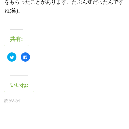
をもらったことがあります。たぶん変だったんです
ね(笑)。
共有:
ク
F
リ
a
ッ
c
ク
e
し
b
て
o
T
o
w
k
i
で
いいね:
t
共
t
有
e
す
r
る
読み込み中...
で
に
共
は
有
ク
(
リ
新
ッ
し
ク
い
し
ウ
て
ィ
く