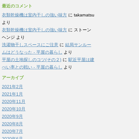
最近のコメント
衣類乾燥機は室内干しの強い味方
に
takamatsu
より
衣類乾燥機は室内干しの強い味方
に
ストーン
ヘンジ
より
洗濯物干しスペースにご注意
に
結局サンルー
ムはどうなった - 平屋の暮らし
より
平屋の土地探しのコツ(その２)
に
駅近平屋は建
ぺい率との戦い - 平屋の暮らし
より
アーカイブ
2021年2月
2021年1月
2020年11月
2020年10月
2020年9月
2020年8月
2020年7月
2020年6月