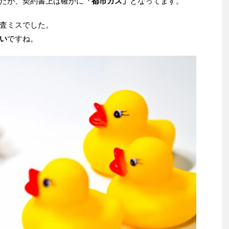
たが、契約書上は確かに
「都市ガス」
となってます。
査ミスでした。
い
ですね。