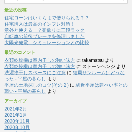
最近の投稿
住宅ローンはいくらまで借りられる？？
住宅購入は最高のインフレ対策！
意外と使える！？雛飾りに三段ラック
自転車の前後ブレーキを修理しました
太陽光発電 シミュレーションとの比較
最近のコメント
衣類乾燥機は室内干しの強い味方
に
takamatsu
より
衣類乾燥機は室内干しの強い味方
に
ストーンヘンジ
より
洗濯物干しスペースにご注意
に
結局サンルームはどうな
った - 平屋の暮らし
より
平屋の土地探しのコツ(その２)
に
駅近平屋は建ぺい率との
戦い - 平屋の暮らし
より
アーカイブ
2021年2月
2021年1月
2020年11月
2020年10月