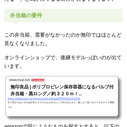
弁当箱の要件
この弁当箱、需要がなかったのか無印ではほとんど
見なくなりました。
オンラインショップで、後継モデルっぽいのが出て
います。
www.muji.net
2 pockets
無印良品 | ポリプロピレン保存容器になるバルブ付
弁当箱・黒ロング／約３２０ｍｌ...
https://www.muji.net/store/cmdty/detail/4550002181024
作り置きのおかずを詰め替えずそのままお弁当として持ち出せます。量により使い分けできるサイズ展開
です。
amazonで同じようなものを探すとすると、以下の