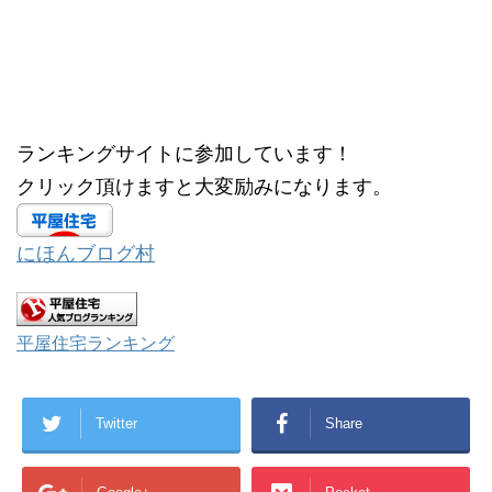
(
リ
新
ッ
し
ク
い
し
ウ
て
ィ
く
ン
だ
ド
さ
ウ
い
で
(
開
新
ランキングサイトに参加しています！
き
し
ま
い
す
ウ
クリック頂けますと大変励みになります。
)
ィ
ン
ド
ウ
で
にほんブログ村
開
き
ま
す
)
平屋住宅ランキング
Twitter
Share