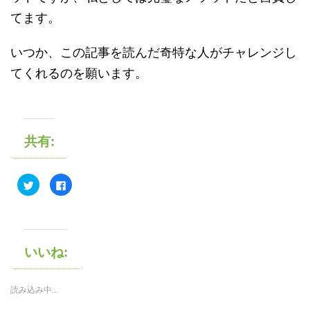
てます。
いつか、この記事を読んだ奇特な人がチャレンジし
てくれるのを願います。
共有:
ク
F
リ
a
ッ
c
ク
e
し
b
て
o
T
o
w
k
i
で
いいね:
t
共
t
有
e
す
r
る
読み込み中...
で
に
共
は
有
ク