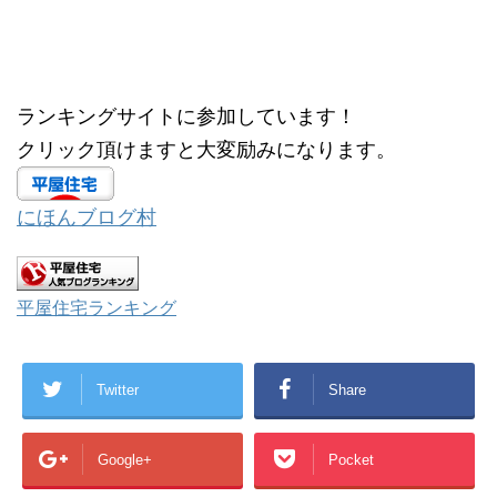
い
し
ウ
て
ィ
く
ン
だ
ド
さ
ウ
い
で
(
開
新
ランキングサイトに参加しています！
き
し
ま
い
す
ウ
クリック頂けますと大変励みになります。
)
ィ
ン
ド
ウ
で
にほんブログ村
開
き
ま
す
)
平屋住宅ランキング
Twitter
Share
Google+
Pocket