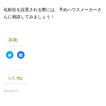
化粧柱を設置される際には、予めハウスメーカーさ
んに相談してみましょう！
共有:
ク
F
リ
a
ッ
c
ク
e
し
b
て
o
T
o
w
k
i
で
いいね:
t
共
t
有
e
す
r
る
読み込み中...
で
に
共
は
有
ク
(
リ
新
ッ
し
ク