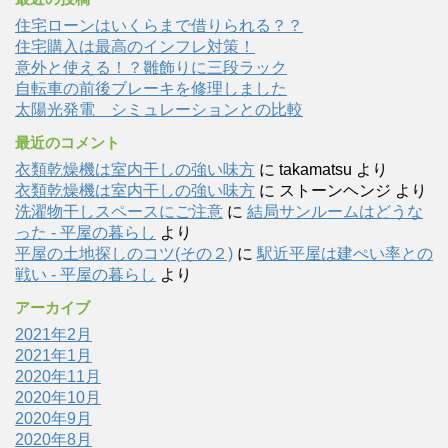
住宅ローンはいくらまで借りられる？？
住宅購入は最高のインフレ対策！
意外と使える！？雛飾りに三段ラック
自転車の前後ブレーキを修理しました
太陽光発電 シミュレーションとの比較
最近のコメント
衣類乾燥機は室内干しの強い味方
に
takamatsu
より
衣類乾燥機は室内干しの強い味方
に
ストーンヘンジ
より
洗濯物干しスペースにご注意
に
結局サンルームはどうな
った - 平屋の暮らし
より
平屋の土地探しのコツ(その２)
に
駅近平屋は建ぺい率との
戦い - 平屋の暮らし
より
アーカイブ
2021年2月
2021年1月
2020年11月
2020年10月
2020年9月
2020年8月