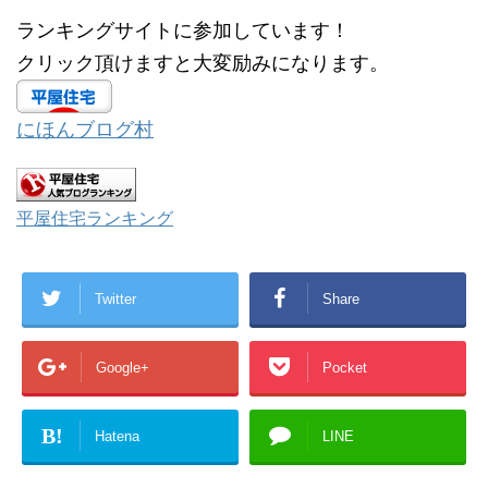
で
(
開
新
ランキングサイトに参加しています！
き
し
ま
い
す
ウ
クリック頂けますと大変励みになります。
)
ィ
ン
ド
ウ
で
にほんブログ村
開
き
ま
す
)
平屋住宅ランキング
Twitter
Share
Google+
Pocket
B!
Hatena
LINE