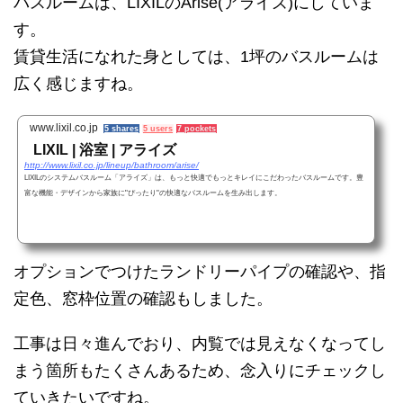
バスルームは、LIXILのArise(アライズ)にしていま
す。
賃貸生活になれた身としては、1坪のバスルームは
広く感じますね。
www.lixil.co.jp
5 shares
5 users
7 pockets
LIXIL | 浴室 | アライズ
http://www.lixil.co.jp/lineup/bathroom/arise/
LIXILのシステムバスルーム「アライズ」は、もっと快適でもっとキレイにこだわったバスルームです。豊
富な機能・デザインから家族に"ぴったり"の快適なバスルームを生み出します。
オプションでつけたランドリーパイプの確認や、指
定色、窓枠位置の確認もしました。
工事は日々進んでおり、内覧では見えなくなってし
まう箇所もたくさんあるため、念入りにチェックし
ていきたいですね。