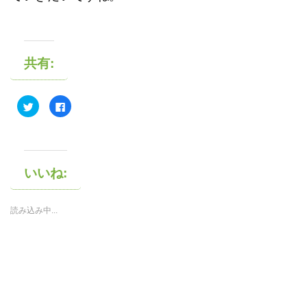
共有:
ク
F
リ
a
ッ
c
ク
e
し
b
て
o
T
o
w
k
i
で
いいね:
t
共
t
有
e
す
r
る
読み込み中...
で
に
共
は
有
ク
(
リ
新
ッ
し
ク
い
し
ウ
て
ィ
く
ン
だ
ド
さ
ウ
い