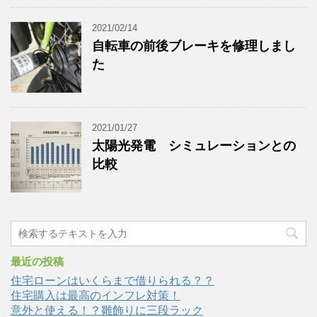
2021/02/14
自転車の前後ブレーキを修理しまし
た
2021/01/27
太陽光発電 シミュレーションとの
比較
最近の投稿
住宅ローンはいくらまで借りられる？？
住宅購入は最高のインフレ対策！
意外と使える！？雛飾りに三段ラック