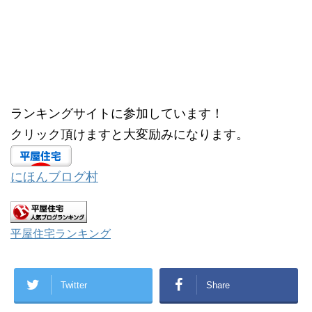
共
は
有
ク
(
リ
新
ッ
し
ク
い
し
ウ
て
ィ
く
ン
だ
ド
さ
ウ
い
で
(
開
新
ランキングサイトに参加しています！
き
し
ま
い
す
ウ
クリック頂けますと大変励みになります。
)
ィ
ン
ド
ウ
で
にほんブログ村
開
き
ま
す
)
平屋住宅ランキング
Twitter
Share