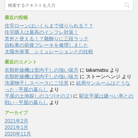
最近の投稿
住宅ローンはいくらまで借りられる？？
住宅購入は最高のインフレ対策！
意外と使える！？雛飾りに三段ラック
自転車の前後ブレーキを修理しました
太陽光発電 シミュレーションとの比較
最近のコメント
衣類乾燥機は室内干しの強い味方
に
takamatsu
より
衣類乾燥機は室内干しの強い味方
に
ストーンヘンジ
より
洗濯物干しスペースにご注意
に
結局サンルームはどうな
った - 平屋の暮らし
より
平屋の土地探しのコツ(その２)
に
駅近平屋は建ぺい率との
戦い - 平屋の暮らし
より
アーカイブ
2021年2月
2021年1月
2020年11月