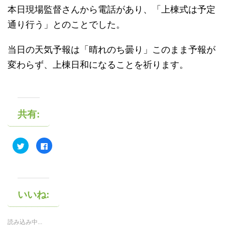
本日現場監督さんから電話があり、「上棟式は予定
通り行う」とのことでした。
当日の天気予報は「晴れのち曇り」このまま予報が
変わらず、上棟日和になることを祈ります。
共有:
ク
F
リ
a
ッ
c
ク
e
し
b
て
o
T
o
w
k
i
で
いいね:
t
共
t
有
e
す
r
る
読み込み中...
で
に