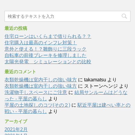
最近の投稿
住宅ローンはいくらまで借りられる？？
住宅購入は最高のインフレ対策！
意外と使える！？雛飾りに三段ラック
自転車の前後ブレーキを修理しました
太陽光発電 シミュレーションとの比較
最近のコメント
衣類乾燥機は室内干しの強い味方
に
takamatsu
より
衣類乾燥機は室内干しの強い味方
に
ストーンヘンジ
より
洗濯物干しスペースにご注意
に
結局サンルームはどうな
った - 平屋の暮らし
より
平屋の土地探しのコツ(その２)
に
駅近平屋は建ぺい率との
戦い - 平屋の暮らし
より
アーカイブ
2021年2月