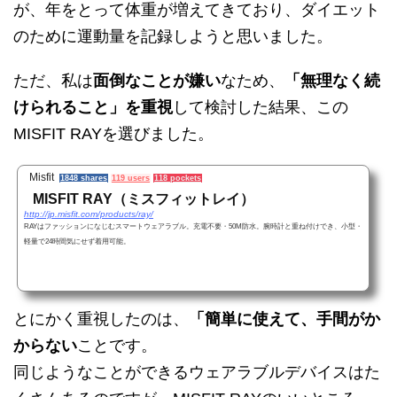
が、年をとって体重が増えてきており、ダイエット
のために運動量を記録しようと思いました。
ただ、私は
面倒なことが嫌い
なため、
「無理なく続
けられること」を重視
して検討した結果、この
MISFIT RAY
を選びました。
Misfit
1848 shares
119 users
118 pockets
MISFIT RAY（ミスフィットレイ）
http://jp.misfit.com/products/ray/
RAYはファッションになじむスマートウェアラブル。充電不要・50M防水。腕時計と重ね付けでき、小型・
軽量で24時間気にせず着用可能。
とにかく重視したのは、
「簡単に使えて、手間がか
からない
ことです。
同じようなことができるウェアラブルデバイスはた