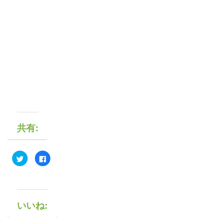
共有:
ク
F
リ
a
ッ
c
ク
e
し
b
て
o
T
o
w
k
i
で
いいね:
t
共
t
有