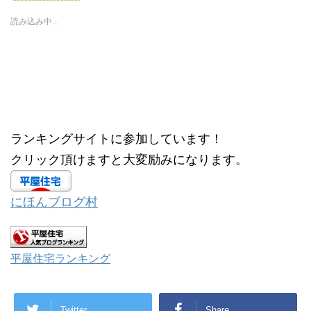
e
す
r
る
読み込み中...
で
に
共
は
有
ク
(
リ
新
ッ
し
ク
い
し
ウ
て
ィ
く
ン
だ
ド
さ
ウ
い
で
(
開
新
ランキングサイトに参加しています！
き
し
ま
い
す
ウ
クリック頂けますと大変励みになります。
)
ィ
ン
ド
ウ
で
にほんブログ村
開
き
ま
す
)
平屋住宅ランキング
Twitter
Share